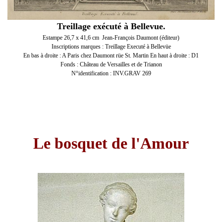
Treillage exécuté à Bellevue.
Estampe 26,7 x 41,6 cm Jean-François Daumont (éditeur)
Inscriptions marques : Treillage Executé à Bellevüe
En bas à droite : A Paris chez Daumont rüe St. Martin En haut à droite : D1
Fonds : Château de Versailles et de Trianon
N°identification : INV.GRAV 269
Le bosquet de l'Amour