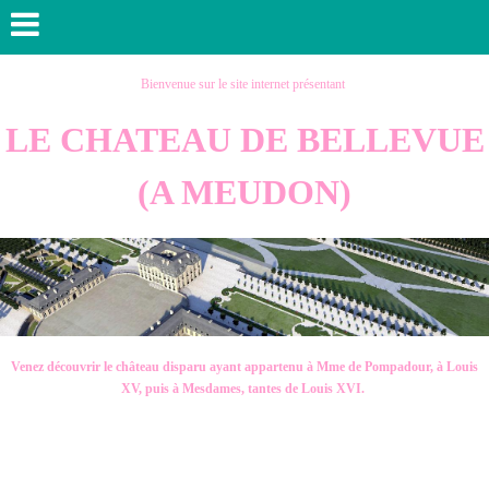
Bienvenue sur le site internet présentant
LE CHATEAU DE BELLEVUE
(A MEUDON)
Venez découvrir le château disparu ayant appartenu à Mme de Pompadour, à Louis
XV, puis à Mesdames, tantes de Louis XVI.