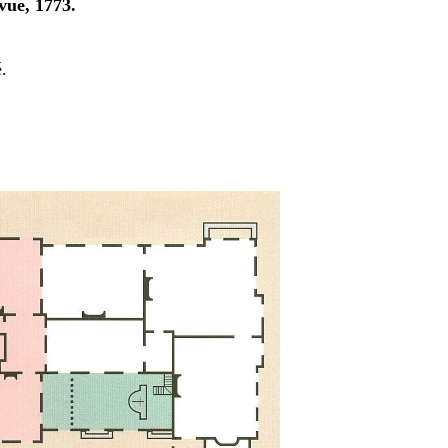
vue, 1773.
é.