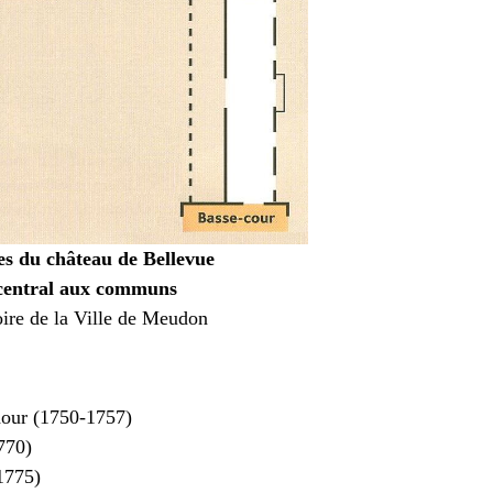
les du château de Bellevue
n central aux communs
toire de la Ville de Meudon
dour (1750-1757)
1770)
-1775)