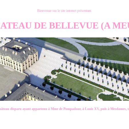
Bienvenue sur le site internet présentant
ATEAU DE BELLEVUE (A M
château disparu ayant appartenu à Mme de Pompadour, à Louis XV, puis à Mesdames, 