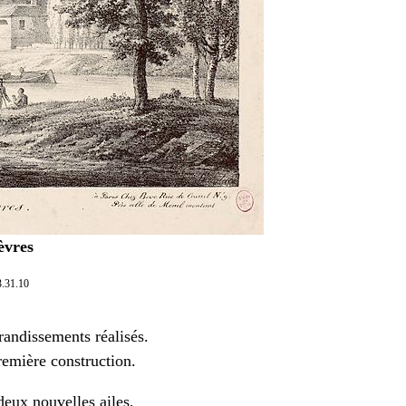
èvres
3.31.10
randissements réalisés.
remière construction.
deux nouvelles ailes,